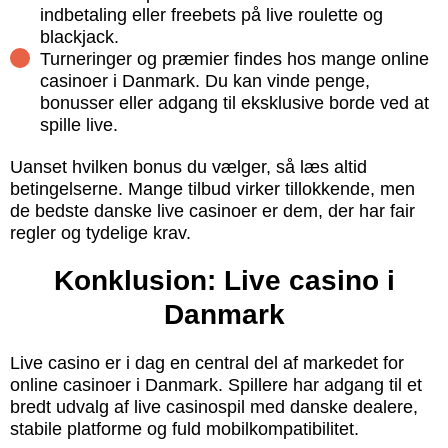
indbetaling eller freebets på live roulette og
blackjack.
Turneringer og præmier findes hos mange online
casinoer i Danmark. Du kan vinde penge,
bonusser eller adgang til eksklusive borde ved at
spille live.
Uanset hvilken bonus du vælger, så læs altid
betingelserne. Mange tilbud virker tillokkende, men
de bedste danske live casinoer er dem, der har fair
regler og tydelige krav.
Konklusion: Live casino i
Danmark
Live casino er i dag en central del af markedet for
online casinoer i Danmark. Spillere har adgang til et
bredt udvalg af live casinospil med danske dealere,
stabile platforme og fuld mobilkompatibilitet.