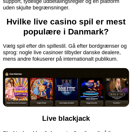
support, tydelige udbetalingsregler og en platform
uden skjulte begrænsninger.
Hvilke live casino spil er mest
populære i Danmark?
Vælg spil efter din spillestil. Gå efter bordgrænser og
sprog: nogle live casinoer tilbyder danske dealere,
mens andre fokuserer på internationalt publikum.
Live blackjack