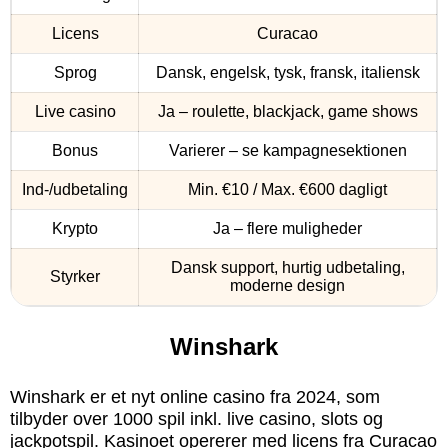
Licens
Curacao
Sprog
Dansk, engelsk, tysk, fransk, italiensk
Live casino
Ja – roulette, blackjack, game shows
Bonus
Varierer – se kampagnesektionen
Ind-/udbetaling
Min. €10 / Max. €600 dagligt
Krypto
Ja – flere muligheder
Dansk support, hurtig udbetaling,
Styrker
moderne design
Winshark
Winshark er et nyt online casino fra 2024, som
tilbyder over 1000 spil inkl. live casino, slots og
jackpotspil. Kasinoet opererer med licens fra Curacao