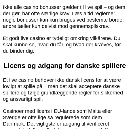
Ikke alle casino bonusser gælder til live spil – og dem
der gør, har ofte særlige krav. Læs altid reglerne:
nogle bonusser kan kun bruges ved bestemte borde,
andre tæller kun delvist mod gennemspilskrav.
Et godt live casino er tydeligt omkring vilkårene. Du
skal kunne se, hvad du får, og hvad der kræves, før
du binder dig.
Licens og adgang for danske spillere
Et live casino behøver ikke dansk licens for at være
lovligt at spille på – men det skal acceptere danske
spillere og følge grundlæggende regler for sikkerhed
og ansvarligt spil.
Casinoer med licens i EU-lande som Malta eller
Sverige er ofte lige så regulerede som dem i
Danmark. Det vigtigste er adgang til verificeret