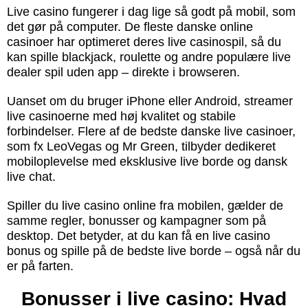
Live casino fungerer i dag lige så godt på mobil, som
det gør på computer. De fleste danske online
casinoer har optimeret deres live casinospil, så du
kan spille blackjack, roulette og andre populære live
dealer spil uden app – direkte i browseren.
Uanset om du bruger iPhone eller Android, streamer
live casinoerne med høj kvalitet og stabile
forbindelser. Flere af de bedste danske live casinoer,
som fx LeoVegas og Mr Green, tilbyder dedikeret
mobiloplevelse med eksklusive live borde og dansk
live chat.
Spiller du live casino online fra mobilen, gælder de
samme regler, bonusser og kampagner som på
desktop. Det betyder, at du kan få en live casino
bonus og spille på de bedste live borde – også når du
er på farten.
Bonusser i live casino: Hvad