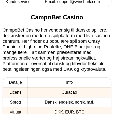
Kundeservice
Email:
support@winshark.com
CampoBet Casino
CampoBet Casino henvender sig til danske spillere,
der ønsker en moderne spilplatform med live casino i
centrum. Her finder du populære spil som Crazy
Pachinko, Lightning Roulette, ONE Blackjack og
mange flere – alt sammen præsenteret med
professionelle værter og høj streamingkvalitet.
Platformen er oversat til dansk og tilbyder fleksible
betalingsløsninger, også med DKK og kryptovaluta.
Detalje
Info
Licens
Curacao
Sprog
Dansk, engelsk, norsk, m.fl.
Valuta
DKK, EUR, BTC