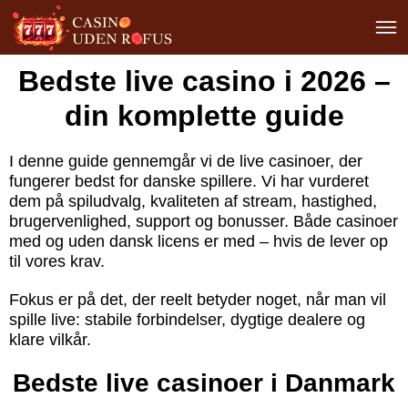
Bedste live casino i 2026 –
din komplette guide
I denne guide gennemgår vi de live casinoer, der
fungerer bedst for danske spillere. Vi har vurderet
dem på spiludvalg, kvaliteten af stream, hastighed,
brugervenlighed, support og bonusser. Både casinoer
med og uden dansk licens er med – hvis de lever op
til vores krav.
Fokus er på det, der reelt betyder noget, når man vil
spille live: stabile forbindelser, dygtige dealere og
klare vilkår.
Bedste live casinoer i Danmark