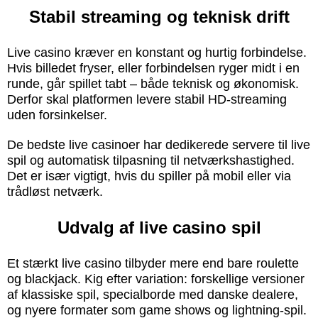
Stabil streaming og teknisk drift
Live casino kræver en konstant og hurtig forbindelse.
Hvis billedet fryser, eller forbindelsen ryger midt i en
runde, går spillet tabt – både teknisk og økonomisk.
Derfor skal platformen levere stabil HD-streaming
uden forsinkelser.
De bedste live casinoer har dedikerede servere til live
spil og automatisk tilpasning til netværkshastighed.
Det er især vigtigt, hvis du spiller på mobil eller via
trådløst netværk.
Udvalg af live casino spil
Et stærkt live casino tilbyder mere end bare roulette
og blackjack. Kig efter variation: forskellige versioner
af klassiske spil, specialborde med danske dealere,
og nyere formater som game shows og lightning-spil.