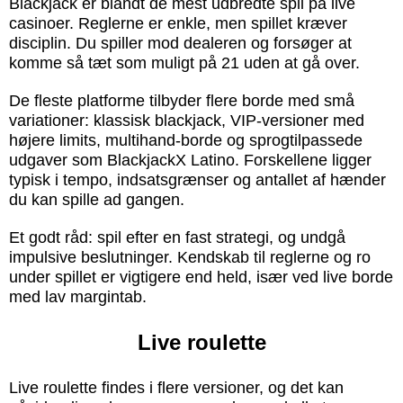
Blackjack er blandt de mest udbredte spil på live
casinoer. Reglerne er enkle, men spillet kræver
disciplin. Du spiller mod dealeren og forsøger at
komme så tæt som muligt på 21 uden at gå over.
De fleste platforme tilbyder flere borde med små
variationer: klassisk blackjack, VIP-versioner med
højere limits, multihand-borde og sprogtilpassede
udgaver som BlackjackX Latino. Forskellene ligger
typisk i tempo, indsatsgrænser og antallet af hænder
du kan spille ad gangen.
Et godt råd: spil efter en fast strategi, og undgå
impulsive beslutninger. Kendskab til reglerne og ro
under spillet er vigtigere end held, især ved live borde
med lav margintab.
Live roulette
Live roulette findes i flere versioner, og det kan