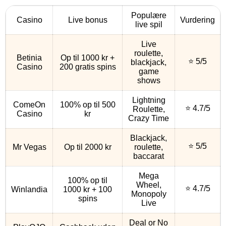
Populære
Casino
Live bonus
Vurdering
live spil
Live
roulette,
Betinia
Op til 1000 kr +
⭐ 5/5
blackjack,
Casino
200 gratis spins
game
shows
Lightning
ComeOn
100% op til 500
⭐ 4.7/5
Roulette,
Casino
kr
Crazy Time
Blackjack,
⭐ 5/5
Mr Vegas
Op til 2000 kr
roulette,
baccarat
Mega
100% op til
Wheel,
⭐ 4.7/5
Winlandia
1000 kr + 100
Monopoly
spins
Live
Deal or No