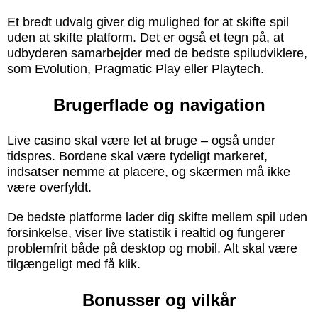
Et bredt udvalg giver dig mulighed for at skifte spil
uden at skifte platform. Det er også et tegn på, at
udbyderen samarbejder med de bedste spiludviklere,
som Evolution, Pragmatic Play eller Playtech.
Brugerflade og navigation
Live casino skal være let at bruge – også under
tidspres. Bordene skal være tydeligt markeret,
indsatser nemme at placere, og skærmen må ikke
være overfyldt.
De bedste platforme lader dig skifte mellem spil uden
forsinkelse, viser live statistik i realtid og fungerer
problemfrit både på desktop og mobil. Alt skal være
tilgængeligt med få klik.
Bonusser og vilkår