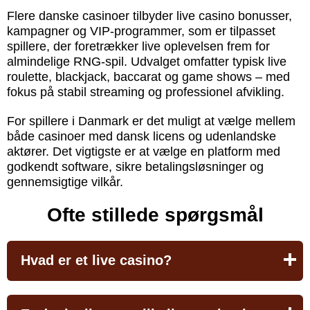
Flere danske casinoer tilbyder live casino bonusser,
kampagner og VIP-programmer, som er tilpasset
spillere, der foretrækker live oplevelsen frem for
almindelige RNG-spil. Udvalget omfatter typisk live
roulette, blackjack, baccarat og game shows – med
fokus på stabil streaming og professionel afvikling.
For spillere i Danmark er det muligt at vælge mellem
både casinoer med dansk licens og udenlandske
aktører. Det vigtigste er at vælge en platform med
godkendt software, sikre betalingsløsninger og
gennemsigtige vilkår.
Ofte stillede spørgsmål
Hvad er et live casino?